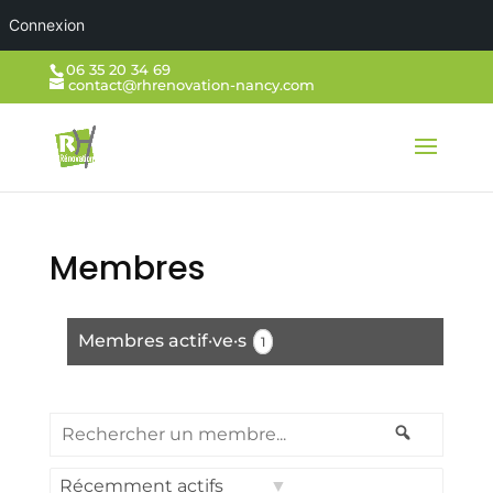
Connexion
06 35 20 34 69
contact@rhrenovation-nancy.com
Membres
Membres actif·ve·s
1
Rechercher
Recherch
un
membre...