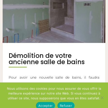
Démolition de votre
ancienne salle de bains
Pour avoir une nouvelle salle de bains, il faudra
détruire l’ancienne. Deux possibilités soit vous
Nous utilisons des cookies pour nous assurer de vous offrir la
réalisez vous-même la démolition. Cependant, nous
meilleure expérience sur notre site Web. Si vous continuez à
vous le déconseillons fortement si vous n’avez pas un
utiliser ce site, nous supposerons que vous en êtes satisfait.
minimum de compétences en plomberie et
Accepter
Refuser